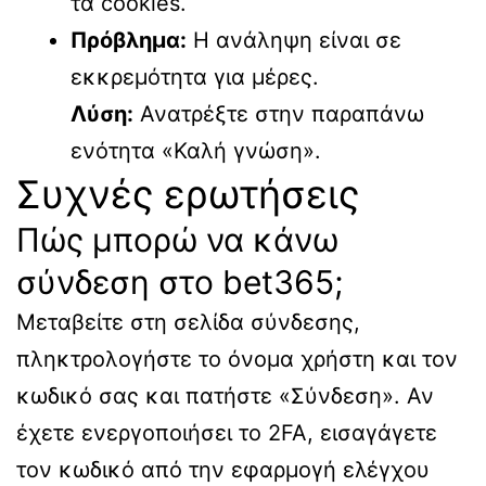
τα cookies.
Πρόβλημα:
Η ανάληψη είναι σε
εκκρεμότητα για μέρες.
Λύση:
Ανατρέξτε στην παραπάνω
ενότητα «Καλή γνώση».
Συχνές ερωτήσεις
Πώς μπορώ να κάνω
σύνδεση στο bet365;
Μεταβείτε στη σελίδα σύνδεσης,
πληκτρολογήστε το όνομα χρήστη και τον
κωδικό σας και πατήστε «Σύνδεση». Αν
έχετε ενεργοποιήσει το 2FA, εισαγάγετε
τον κωδικό από την εφαρμογή ελέγχου