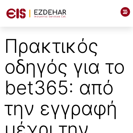
Πρακτικός
οδηγός για το
bet365: από
την εγγραφή
μέχρι την