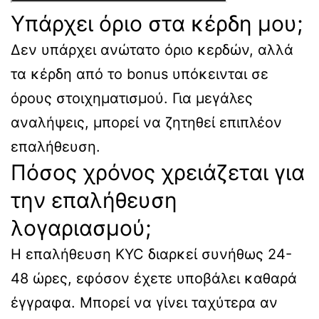
Υπάρχει όριο στα κέρδη μου;
Δεν υπάρχει ανώτατο όριο κερδών, αλλά
τα κέρδη από το bonus υπόκεινται σε
όρους στοιχηματισμού. Για μεγάλες
αναλήψεις, μπορεί να ζητηθεί επιπλέον
επαλήθευση.
Πόσος χρόνος χρειάζεται για
την επαλήθευση
λογαριασμού;
Η επαλήθευση KYC διαρκεί συνήθως 24-
48 ώρες, εφόσον έχετε υποβάλει καθαρά
έγγραφα. Μπορεί να γίνει ταχύτερα αν