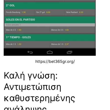
https://bet365gr.org/
Καλή γνώση:
Αντιμετώπιση
καθυστερημένης
ανάληψης