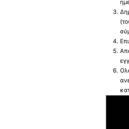
ημ
Δη
(τ
σύ
Επι
Απ
εγ
Ολ
αν
κατ