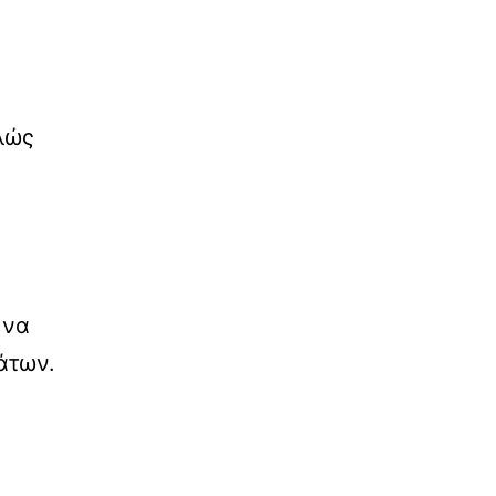
λώς
 να
άτων.