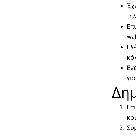
Έχε
τη
Επ
wal
Ελ
κά
Εν
γι
Δημ
Επ
κα
Συ