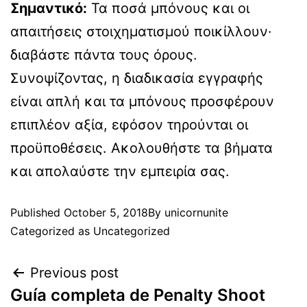
Σημαντικό:
Τα ποσά μπόνους και οι
απαιτήσεις στοιχηματισμού ποικίλλουν·
διαβάστε πάντα τους όρους.
Συνοψίζοντας, η διαδικασία εγγραφής
είναι απλή και τα μπόνους προσφέρουν
επιπλέον αξία, εφόσον τηρούνται οι
προϋποθέσεις. Ακολουθήστε τα βήματα
και απολαύστε την εμπειρία σας.
Published
October 5, 2018
By
unicornunite
Categorized as
Uncategorized
Previous post
Guía completa de Penalty Shoot