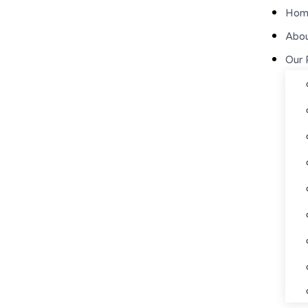
Hom
Abou
Our 