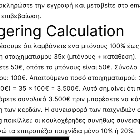
οκληρώστε την εγγραφή και μεταβείτε στο ema
 επιβεβαίωση.
ering Calculation
έσουμε ότι λαμβάνετε ένα μπόνους 100% έως
η στοιχηματισμού 35x (μπόνους + κατάθεση).
ετε 50€, οπότε το μπόνους είναι 50€. Σύνολο
ου: 100€. Απαιτούμενο ποσό στοιχηματισμού: 
0€) = 35 × 100€ = 3.500€. Αυτό σημαίνει ότι 
άρετε συνολικά 3.500€ πριν μπορέσετε να κά
 των κερδών. Η συνεισφορά των παιχνιδιών 
g ποικίλλει: οι κουλοχέρηδες συνήθως συνει
νώ τα επιτραπέζια παιχνίδια μόνο 10% ή 20%.