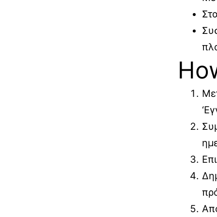
Στ
Συ
πλα
How
Με
‘Εγ
Συ
ημ
Επ
Δη
πρ
Απο