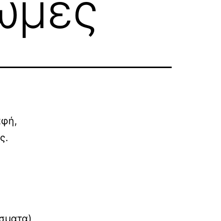
ωμές
αφή,
ς.
ίσματα)