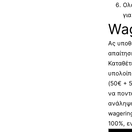
Ολ
για
Wag
Ας υποθ
απαίτησ
Καταθέτ
υπολοίπ
(50€ + 5
να ποντ
ανάληψη
wagerin
100%, ε