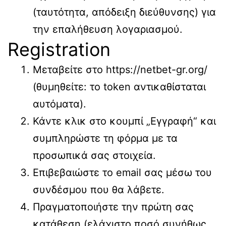
(ταυτότητα, απόδειξη διεύθυνσης) για
την επαλήθευση λογαριασμού.
Registration
Μεταβείτε στο
https://netbet-gr.org/
(θυμηθείτε: το token αντικαθίσταται
αυτόματα).
Κάντε κλικ στο κουμπί „Εγγραφή“ και
συμπληρώστε τη φόρμα με τα
προσωπικά σας στοιχεία.
Επιβεβαιώστε το email σας μέσω του
συνδέσμου που θα λάβετε.
Πραγματοποιήστε την πρώτη σας
κατάθεση (ελάχιστο ποσό συνήθως