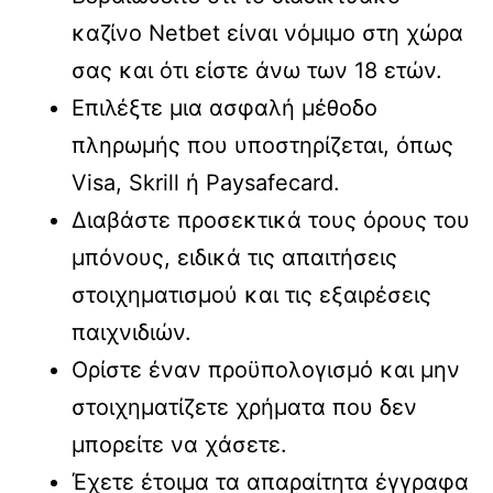
καζίνο Netbet είναι νόμιμο στη χώρα
σας και ότι είστε άνω των 18 ετών.
Επιλέξτε μια ασφαλή μέθοδο
πληρωμής που υποστηρίζεται, όπως
Visa, Skrill ή Paysafecard.
Διαβάστε προσεκτικά τους όρους του
μπόνους, ειδικά τις απαιτήσεις
στοιχηματισμού και τις εξαιρέσεις
παιχνιδιών.
Ορίστε έναν προϋπολογισμό και μην
στοιχηματίζετε χρήματα που δεν
μπορείτε να χάσετε.
Έχετε έτοιμα τα απαραίτητα έγγραφα