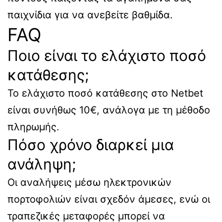
παιχνίδια για να ανεβείτε βαθμίδα.
FAQ
Ποιο είναι το ελάχιστο ποσό
κατάθεσης;
Το ελάχιστο ποσό κατάθεσης στο Netbet
είναι συνήθως 10€, ανάλογα με τη μέθοδο
πληρωμής.
Πόσο χρόνο διαρκεί μια
ανάληψη;
Οι αναλήψεις μέσω ηλεκτρονικών
πορτοφολιών είναι σχεδόν άμεσες, ενώ οι
τραπεζικές μεταφορές μπορεί να