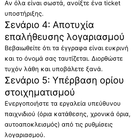
Αν όλα είναι σωστά, ανοίξτε ένα ticket
υποστήριξης.
Σενάριο 4: Αποτυχία
επαλήθευσης λογαριασμού
Βεβαιωθείτε ότι τα έγγραφα είναι ευκρινή
και το όνομά σας ταυτίζεται. Διορθώστε
τυχόν λάθη και υποβάλετε ξανά.
Σενάριο 5: Υπέρβαση ορίου
στοιχηματισμού
Ενεργοποιήστε τα εργαλεία υπεύθυνου
παιχνιδιού (όρια κατάθεσης, χρονικά όρια,
αυτοαποκλεισμός) από τις ρυθμίσεις
λογαριασμού.