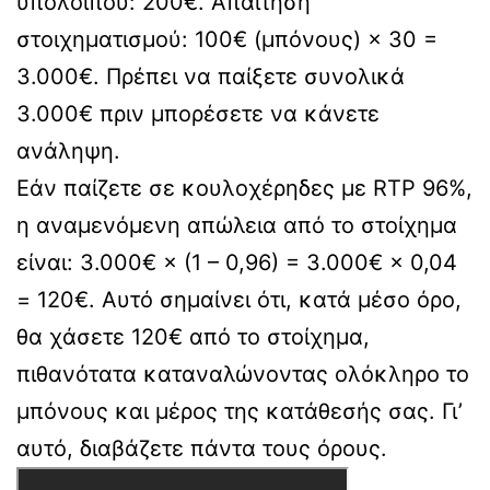
υπολοίπου: 200€. Απαίτηση
στοιχηματισμού: 100€ (μπόνους) × 30 =
3.000€. Πρέπει να παίξετε συνολικά
3.000€ πριν μπορέσετε να κάνετε
ανάληψη.
Εάν παίζετε σε κουλοχέρηδες με RTP 96%,
η αναμενόμενη απώλεια από το στοίχημα
είναι: 3.000€ × (1 – 0,96) = 3.000€ × 0,04
= 120€. Αυτό σημαίνει ότι, κατά μέσο όρο,
θα χάσετε 120€ από το στοίχημα,
πιθανότατα καταναλώνοντας ολόκληρο το
μπόνους και μέρος της κατάθεσής σας. Γι’
αυτό, διαβάζετε πάντα τους όρους.