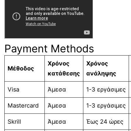
Payment Methods
Χρόνος
Χρόνος
Μέθοδος
κατάθεσης
ανάληψης
Visa
Άμεσα
1-3 εργάσιμες
Mastercard
Άμεσα
1-3 εργάσιμες
Skrill
Άμεσα
Έως 24 ώρες