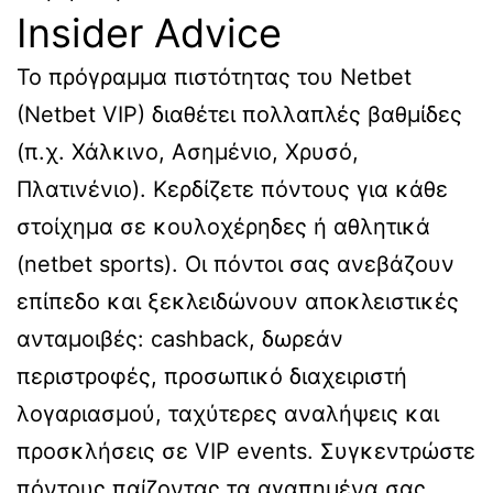
Insider Advice
Το πρόγραμμα πιστότητας του Netbet
(Netbet VIP) διαθέτει πολλαπλές βαθμίδες
(π.χ. Χάλκινο, Ασημένιο, Χρυσό,
Πλατινένιο). Κερδίζετε πόντους για κάθε
στοίχημα σε κουλοχέρηδες ή αθλητικά
(netbet sports). Οι πόντοι σας ανεβάζουν
επίπεδο και ξεκλειδώνουν αποκλειστικές
ανταμοιβές: cashback, δωρεάν
περιστροφές, προσωπικό διαχειριστή
λογαριασμού, ταχύτερες αναλήψεις και
προσκλήσεις σε VIP events. Συγκεντρώστε
πόντους παίζοντας τα αγαπημένα σας