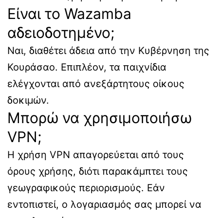
Είναι το Wazamba
αδειοδοτημένο;
Ναι, διαθέτει άδεια από την Κυβέρνηση της
Κουράσαο. Επιπλέον, τα παιχνίδια
ελέγχονται από ανεξάρτητους οίκους
δοκιμών.
Μπορώ να χρησιμοποιήσω
VPN;
Η χρήση VPN απαγορεύεται από τους
όρους χρήσης, διότι παρακάμπτει τους
γεωγραφικούς περιορισμούς. Εάν
εντοπιστεί, ο λογαριασμός σας μπορεί να