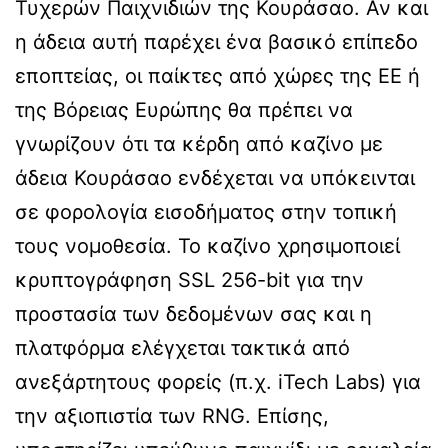
Τυχερών Παιχνιδιών της Κουράσαο. Αν και
η άδεια αυτή παρέχει ένα βασικό επίπεδο
εποπτείας, οι παίκτες από χώρες της ΕΕ ή
της Βόρειας Ευρώπης θα πρέπει να
γνωρίζουν ότι τα κέρδη από καζίνο με
άδεια Κουράσαο ενδέχεται να υπόκεινται
σε φορολογία εισοδήματος στην τοπική
τους νομοθεσία. Το καζίνο χρησιμοποιεί
κρυπτογράφηση SSL 256-bit για την
προστασία των δεδομένων σας και η
πλατφόρμα ελέγχεται τακτικά από
ανεξάρτητους φορείς (π.χ. iTech Labs) για
την αξιοπιστία των RNG. Επίσης,