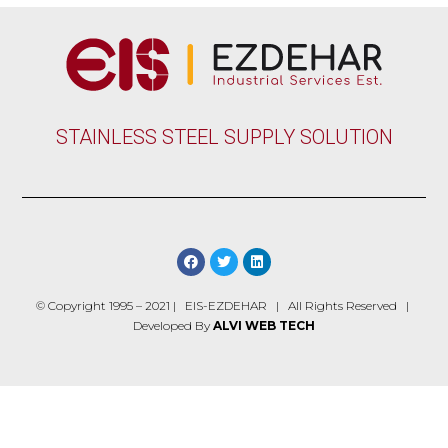
STAINLESS STEEL SUPPLY SOLUTION
© Copyright 1995 – 2021 | EIS-EZDEHAR | All Rights Reserved |
Developed By
ALVI WEB TECH