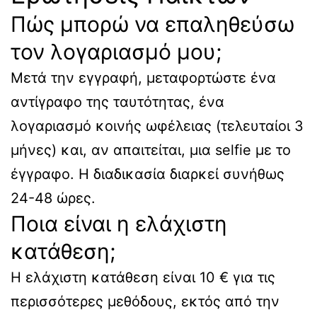
Πώς μπορώ να επαληθεύσω
τον λογαριασμό μου;
Μετά την εγγραφή, μεταφορτώστε ένα
αντίγραφο της ταυτότητας, ένα
λογαριασμό κοινής ωφέλειας (τελευταίοι 3
μήνες) και, αν απαιτείται, μια selfie με το
έγγραφο. Η διαδικασία διαρκεί συνήθως
24-48 ώρες.
Ποια είναι η ελάχιστη
κατάθεση;
Η ελάχιστη κατάθεση είναι 10 € για τις
περισσότερες μεθόδους, εκτός από την