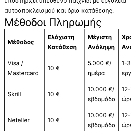
υποστηρίζει υπεύθυνο παιχνίδι με εργαλεία
αυτοαποκλεισμού και όρια κατάθεσης.
Μέθοδοι Πληρωμής
Ελάχιστη
Μέγιστη
Χρ
Μέθοδος
Κατάθεση
Ανάληψη
Αν
Visa /
5.000 €/
1-3
10 €
Mastercard
ημέρα
ερ
10.000 €/
12
Skrill
10 €
εβδομάδα
ώρ
10.000 €/
12
Neteller
10 €
εβδομάδα
ώρ