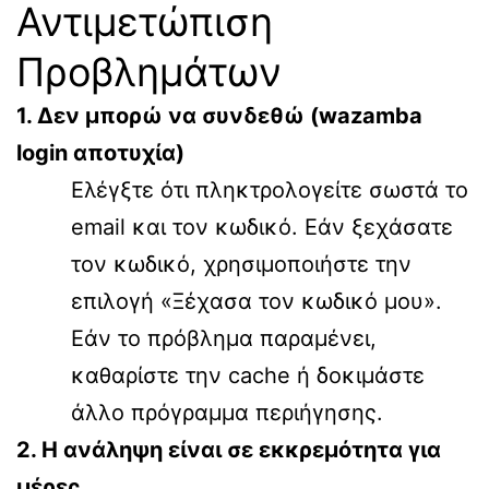
Αντιμετώπιση
Προβλημάτων
1. Δεν μπορώ να συνδεθώ (wazamba
login αποτυχία)
Ελέγξτε ότι πληκτρολογείτε σωστά το
email και τον κωδικό. Εάν ξεχάσατε
τον κωδικό, χρησιμοποιήστε την
επιλογή «Ξέχασα τον κωδικό μου».
Εάν το πρόβλημα παραμένει,
καθαρίστε την cache ή δοκιμάστε
άλλο πρόγραμμα περιήγησης.
2. Η ανάληψη είναι σε εκκρεμότητα για
μέρες