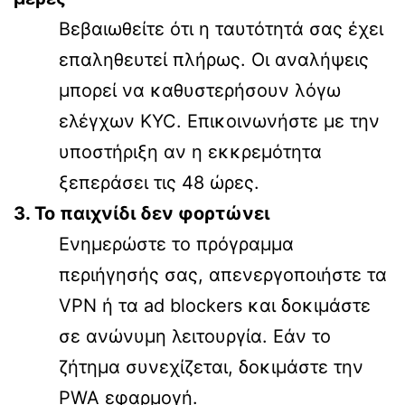
Βεβαιωθείτε ότι η ταυτότητά σας έχει
επαληθευτεί πλήρως. Οι αναλήψεις
μπορεί να καθυστερήσουν λόγω
ελέγχων KYC. Επικοινωνήστε με την
υποστήριξη αν η εκκρεμότητα
ξεπεράσει τις 48 ώρες.
3. Το παιχνίδι δεν φορτώνει
Ενημερώστε το πρόγραμμα
περιήγησής σας, απενεργοποιήστε τα
VPN ή τα ad blockers και δοκιμάστε
σε ανώνυμη λειτουργία. Εάν το
ζήτημα συνεχίζεται, δοκιμάστε την
PWA εφαρμογή.