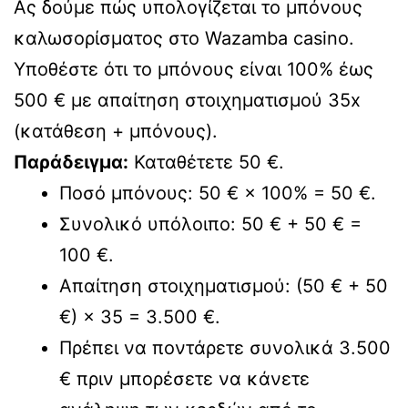
Ας δούμε πώς υπολογίζεται το μπόνους
καλωσορίσματος στο Wazamba casino.
Υποθέστε ότι το μπόνους είναι 100% έως
500 € με απαίτηση στοιχηματισμού 35x
(κατάθεση + μπόνους).
Παράδειγμα:
Καταθέτετε 50 €.
Ποσό μπόνους: 50 € × 100% = 50 €.
Συνολικό υπόλοιπο: 50 € + 50 € =
100 €.
Απαίτηση στοιχηματισμού: (50 € + 50
€) × 35 = 3.500 €.
Πρέπει να ποντάρετε συνολικά 3.500
€ πριν μπορέσετε να κάνετε