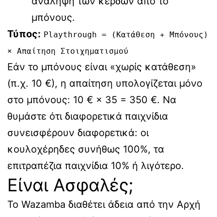
ανάληψη των κερδών από το
μπόνους.
Τύπος:
Playthrough = (Κατάθεση + Μπόνους)
× Απαίτηση Στοιχηματισμού
Εάν το μπόνους είναι «χωρίς κατάθεση»
(π.χ. 10 €), η απαίτηση υπολογίζεται μόνο
στο μπόνους: 10 € × 35 = 350 €. Να
θυμάστε ότι διαφορετικά παιχνίδια
συνεισφέρουν διαφορετικά: οι
κουλοχέρηδες συνήθως 100%, τα
επιτραπέζια παιχνίδια 10% ή λιγότερο.
Είναι Ασφαλές;
Το Wazamba διαθέτει άδεια από την Αρχή