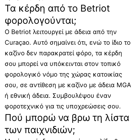
Τα κέρδη από το Betriot
φορολογούνται;
Ο Betriot λειτουργεί με άδεια από την
Curaçao. Αυτό σημαίνει ότι, ενώ το ίδιο το
καζίνο δεν παρακρατεί φόρο, τα κέρδη
σου μπορεί να υπόκεινται στον τοπικό
φορολογικό νόμο της χώρας κατοικίας
σου, σε αντίθεση με καζίνο με άδεια MGA
ή εθνική άδεια. Συμβουλέψου έναν
φοροτεχνικό για τις υποχρεώσεις σου.
Πού μπορώ να βρω τη λίστα
των παιχνιδιών;