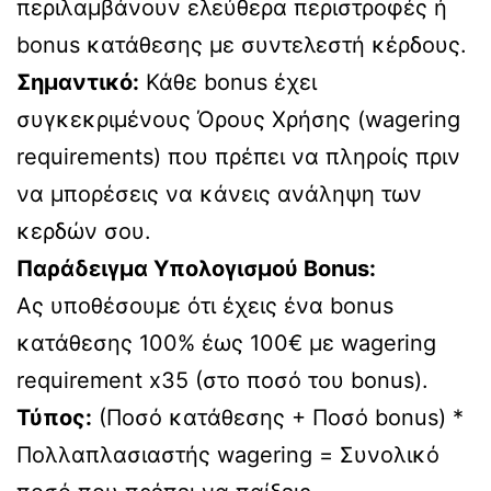
περιλαμβάνουν ελεύθερα περιστροφές ή
bonus κατάθεσης με συντελεστή κέρδους.
Σημαντικό:
Κάθε bonus έχει
συγκεκριμένους Όρους Χρήσης (wagering
requirements) που πρέπει να πληροίς πριν
να μπορέσεις να κάνεις ανάληψη των
κερδών σου.
Παράδειγμα Υπολογισμού Bonus:
Ας υποθέσουμε ότι έχεις ένα bonus
κατάθεσης 100% έως 100€ με wagering
requirement x35 (στο ποσό του bonus).
Τύπος:
(Ποσό κατάθεσης + Ποσό bonus) *
Πολλαπλασιαστής wagering = Συνολικό