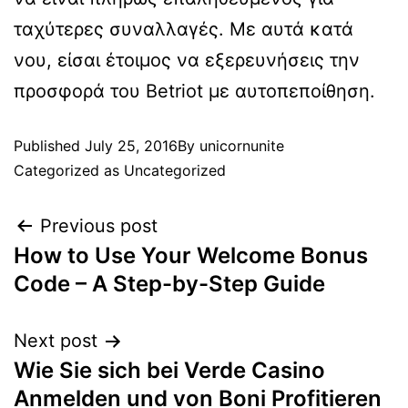
ταχύτερες συναλλαγές. Με αυτά κατά
νου, είσαι έτοιμος να εξερευνήσεις την
προσφορά του Betriot με αυτοπεποίθηση.
Published
July 25, 2016
By
unicornunite
Categorized as
Uncategorized
Previous post
How to Use Your Welcome Bonus
Code – A Step-by-Step Guide
Next post
Wie Sie sich bei Verde Casino
Anmelden und von Boni Profitieren