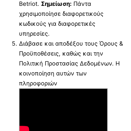
Betriot.
Σημείωση:
Πάντα
χρησιμοποίησε διαφορετικούς
κωδικούς για διαφορετικές
υπηρεσίες.
Διάβασε και αποδέξου τους Όρους &
Προϋποθέσεις, καθώς και την
Πολιτική Προστασίας Δεδομένων. Η
κοινοποίηση αυτών των
πληροφοριών