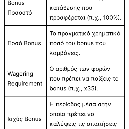
Bonus
κατάθεσης που
Ποσοστό
προσφέρεται (π.χ., 100%).
Το πραγματικό χρηματικό
Ποσό Bonus
ποσό του bonus που
λαμβάνεις.
Ο αριθμός των φορών
Wagering
που πρέπει να παίξεις το
Requirement
bonus (π.χ., x35).
Η περίοδος μέσα στην
οποία πρέπει να
Ισχύς Bonus
καλύψεις τις απαιτήσεις