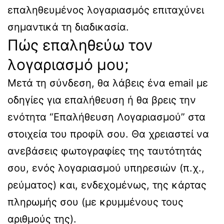
επαληθευμένος λογαριασμός επιταχύνει
σημαντικά τη διαδικασία.
Πώς επαληθεύω τον
λογαριασμό μου;
Μετά τη σύνδεση, θα λάβεις ένα email με
οδηγίες για επαλήθευση ή θα βρεις την
ενότητα “Επαλήθευση Λογαριασμού” στα
στοιχεία του προφίλ σου. Θα χρειαστεί να
ανεβάσεις φωτογραφίες της ταυτότητάς
σου, ενός λογαριασμού υπηρεσιών (π.χ.,
ρεύματος) και, ενδεχομένως, της κάρτας
πληρωμής σου (με κρυμμένους τους
αριθμούς της).