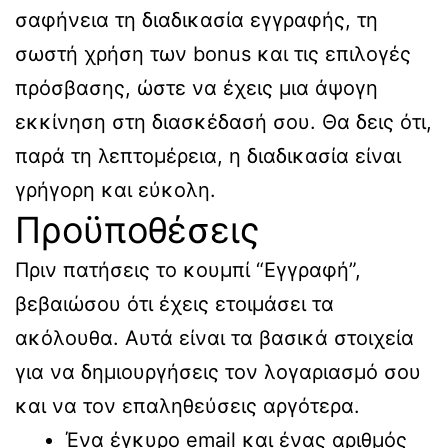
σαφήνεια τη διαδικασία εγγραφής, τη
σωστή χρήση των bonus και τις επιλογές
πρόσβασης, ώστε να έχεις μια άψογη
εκκίνηση στη διασκέδασή σου. Θα δεις ότι,
παρά τη λεπτομέρεια, η διαδικασία είναι
γρήγορη και εύκολη.
Προϋποθέσεις
Πριν πατήσεις το κουμπί “Εγγραφή”,
βεβαιώσου ότι έχεις ετοιμάσει τα
ακόλουθα. Αυτά είναι τα βασικά στοιχεία
για να δημιουργήσεις τον λογαριασμό σου
και να τον επαληθεύσεις αργότερα.
Ένα έγκυρο email και ένας αριθμός